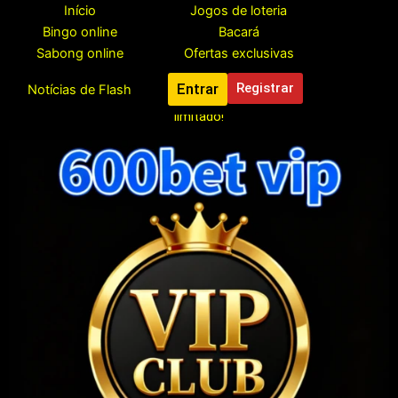
Pular
Início
Jogos de loteria
para
Bingo online
Bacará
o
Sabong online
Ofertas exclusivas
conteúdo
Entrar
Registrar
Notícias de Flash
Registre-se para reivindicar seu bônus grátis de R$888, tempo
limitado!