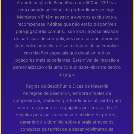
A combinação de BeachFun com 600bet VIP traz
uma camada adicional de profundidade ao jogo.
Membros VIP têm acesso a eventos exclusivos e
recompensas inéditas que não estão disponíveis
para jogadores comuns. Isso inclui a possibilidade
de participar de competições restritas que oferecem
itens colecionáveis raros e a chance de se envolver
em missões especiais que desafiam até os
jogadores mais experientes. Este nível de imersão e
personalização cria uma comunidade vibrante dentro
do jogo.
Regras de BeachFun e Dicas de Maestria
As regras de BeachFun, embora simples de
compreender, oferecem profundidade suficiente para
manter os jogadores engajados por horas a fio. O
objetivo principal é acumular o máximo de pontos,
garantindo o domínio sobre a praia através da
conquista de territórios e desenvolvimento de