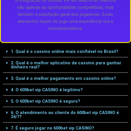
A integração do 600bet VIP em BeachFun melhora
não apenas as oportunidades competitivas, mas
também a satisfação geral dos jogadores. Estes
elementos fazem do jogo uma experiência rica e
recompensadora.
1. Qual é o cassino online mais confiável no Brasil?
2. Qual é o melhor aplicativo de cassino para ganhar
dinheiro real?
3. Qual é o melhor pagamento em cassino online?
4. O 600bet vip CASINO é legítimo?
5. O 600bet vip CASINO é seguro?
6. O atendimento ao cliente do 600bet vip CASINO é
24/7?
7. É seguro jogar no 600bet vip CASINO?