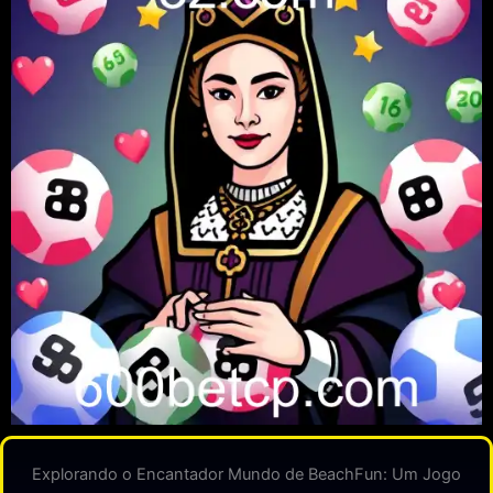
Explorando o Encantador Mundo de BeachFun: Um Jogo