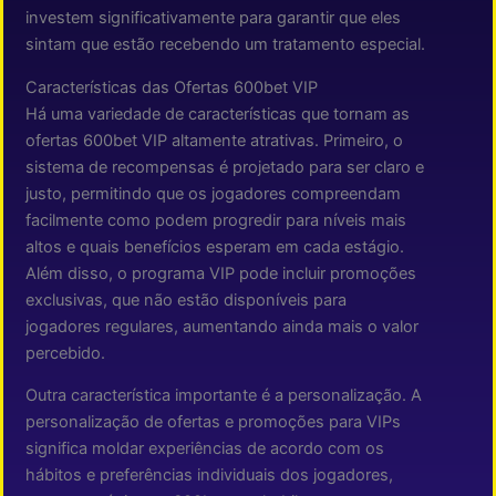
investem significativamente para garantir que eles
sintam que estão recebendo um tratamento especial.
Características das Ofertas 600bet VIP
Há uma variedade de características que tornam as
ofertas 600bet VIP altamente atrativas. Primeiro, o
sistema de recompensas é projetado para ser claro e
justo, permitindo que os jogadores compreendam
facilmente como podem progredir para níveis mais
altos e quais benefícios esperam em cada estágio.
Além disso, o programa VIP pode incluir promoções
exclusivas, que não estão disponíveis para
jogadores regulares, aumentando ainda mais o valor
percebido.
Outra característica importante é a personalização. A
personalização de ofertas e promoções para VIPs
significa moldar experiências de acordo com os
hábitos e preferências individuais dos jogadores,