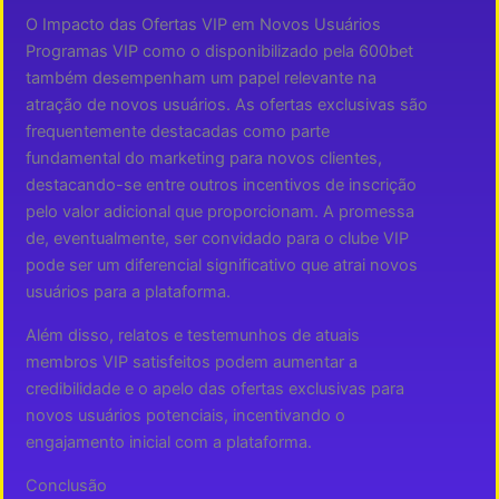
O Impacto das Ofertas VIP em Novos Usuários
Programas VIP como o disponibilizado pela 600bet
também desempenham um papel relevante na
atração de novos usuários. As ofertas exclusivas são
frequentemente destacadas como parte
fundamental do marketing para novos clientes,
destacando-se entre outros incentivos de inscrição
pelo valor adicional que proporcionam. A promessa
de, eventualmente, ser convidado para o clube VIP
pode ser um diferencial significativo que atrai novos
usuários para a plataforma.
Além disso, relatos e testemunhos de atuais
membros VIP satisfeitos podem aumentar a
credibilidade e o apelo das ofertas exclusivas para
novos usuários potenciais, incentivando o
engajamento inicial com a plataforma.
Conclusão