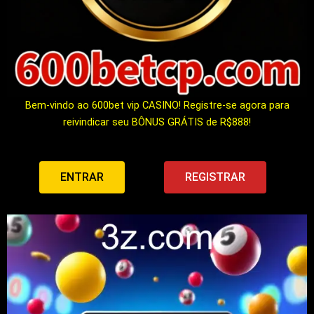
Bem-vindo ao 600bet vip CASINO! Registre-se agora para
reivindicar seu BÔNUS GRÁTIS de R$888!
ENTRAR
REGISTRAR