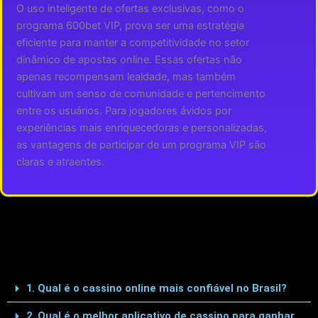
O uso inteligente de ofertas exclusivas, como o
programa 600bet VIP, prova ser uma estratégia
eficiente para manter a competitividade no setor
dinâmico de apostas online. Essas ofertas não
apenas recompensam lealdade, mas também
cultivam um senso de comunidade e pertencimento
entre os usuários. Para jogadores ávidos por
experiências mais enriquecedoras e personalizadas,
as vantagens de participar de um programa VIP são
claras e atraentes.
1. Qual é o cassino online mais confiável no Brasil?
2. Qual é o melhor aplicativo de cassino para ganhar