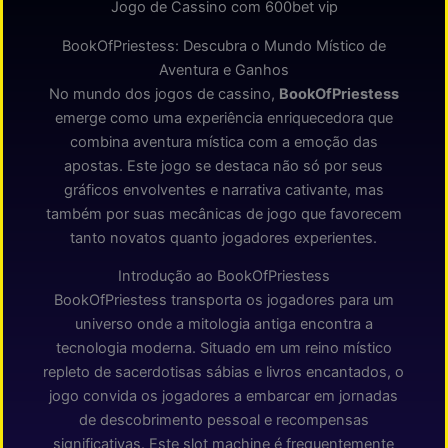
Jogo de Cassino com 600bet vip
BookOfPriestess: Descubra o Mundo Místico de
Aventura e Ganhos
No mundo dos jogos de cassino,
BookOfPriestess
emerge como uma experiência enriquecedora que
combina aventura mística com a emoção das
apostas. Este jogo se destaca não só por seus
gráficos envolventes e narrativa cativante, mas
também por suas mecânicas de jogo que favorecem
tanto novatos quanto jogadores experientes.
Introdução ao BookOfPriestess
BookOfPriestess transporta os jogadores para um
universo onde a mitologia antiga encontra a
tecnologia moderna. Situado em um reino místico
repleto de sacerdotisas sábias e livros encantados, o
jogo convida os jogadores a embarcar em jornadas
de descobrimento pessoal e recompensas
significativas. Este slot machine é frequentemente