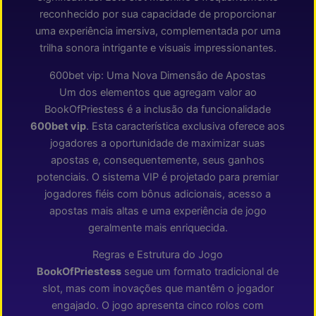
reconhecido por sua capacidade de proporcionar
uma experiência imersiva, complementada por uma
trilha sonora intrigante e visuais impressionantes.
600bet vip: Uma Nova Dimensão de Apostas
Um dos elementos que agregam valor ao
BookOfPriestess é a inclusão da funcionalidade
600bet vip
. Esta característica exclusiva oferece aos
jogadores a oportunidade de maximizar suas
apostas e, consequentemente, seus ganhos
potenciais. O sistema VIP é projetado para premiar
jogadores fiéis com bônus adicionais, acesso a
apostas mais altas e uma experiência de jogo
geralmente mais enriquecida.
Regras e Estrutura do Jogo
BookOfPriestess
segue um formato tradicional de
slot, mas com inovações que mantêm o jogador
engajado. O jogo apresenta cinco rolos com