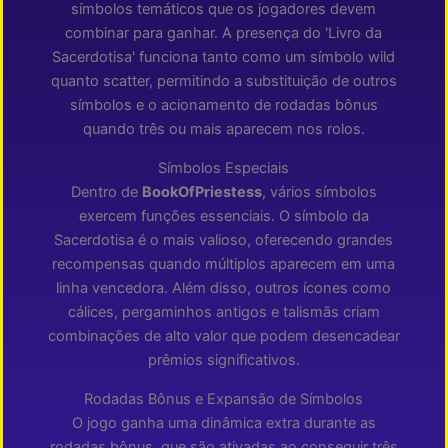
símbolos temáticos que os jogadores devem
combinar para ganhar. A presença do 'Livro da
Sacerdotisa' funciona tanto como um símbolo wild
quanto scatter, permitindo a substituição de outros
símbolos e o acionamento de rodadas bônus
quando três ou mais aparecem nos rolos.
Símbolos Especiais
Dentro de
BookOfPriestess
, vários símbolos
exercem funções essenciais. O símbolo da
Sacerdotisa é o mais valioso, oferecendo grandes
recompensas quando múltiplos aparecem em uma
linha vencedora. Além disso, outros ícones como
cálices, pergaminhos antigos e talismãs criam
combinações de alto valor que podem desencadear
prêmios significativos.
Rodadas Bônus e Expansão de Símbolos
O jogo ganha uma dinâmica extra durante as
rodadas bônus, que são ativadas ao conseguir três