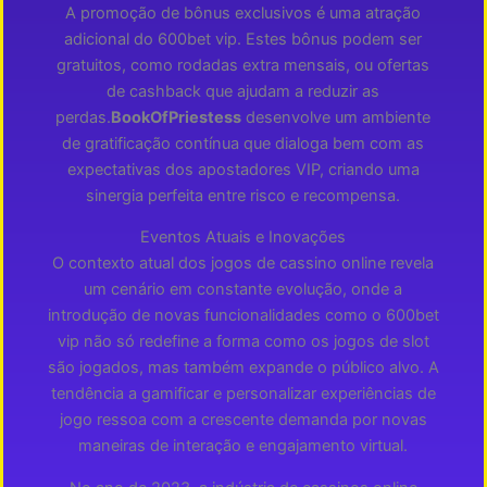
A promoção de bônus exclusivos é uma atração
adicional do 600bet vip. Estes bônus podem ser
gratuitos, como rodadas extra mensais, ou ofertas
de cashback que ajudam a reduzir as
perdas.
BookOfPriestess
desenvolve um ambiente
de gratificação contínua que dialoga bem com as
expectativas dos apostadores VIP, criando uma
sinergia perfeita entre risco e recompensa.
Eventos Atuais e Inovações
O contexto atual dos jogos de cassino online revela
um cenário em constante evolução, onde a
introdução de novas funcionalidades como o 600bet
vip não só redefine a forma como os jogos de slot
são jogados, mas também expande o público alvo. A
tendência a gamificar e personalizar experiências de
jogo ressoa com a crescente demanda por novas
maneiras de interação e engajamento virtual.