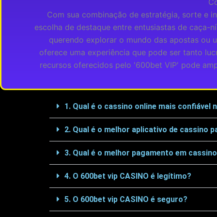
Co
Com sua combinação de estratégia, sorte e in
escolha de destaque entre entusiastas de caça-ní
querendo explorar o mundo das apostas ou 
oferece uma experiência que pode ser tanto lucr
recursos oferecidos pelo '600bet VIP' pode amp
1. Qual é o cassino online mais confiável 
2. Qual é o melhor aplicativo de cassino p
3. Qual é o melhor pagamento em cassino
4. O 600bet vip CASINO é legítimo?
5. O 600bet vip CASINO é seguro?