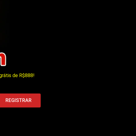
grátis de R$888!
REGISTRAR