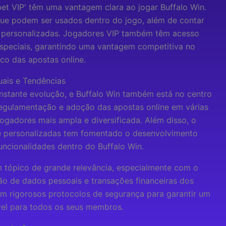
et VIP' têm uma vantagem clara ao jogar Buffalo Win.
ue podem ser usados dentro do jogo, além de contar
s personalizadas. Jogadores VIP também têm acesso
especiais, garantindo uma vantagem competitiva no
co das apostas online.
uais e Tendências
nstante evolução, e Buffalo Win também está no centro
egulamentação e adoção das apostas online em várias
jogadores mais ampla e diversificada. Além disso, o
 e personalizadas tem fomentado o desenvolvimento
uncionalidades dentro do Buffalo Win.
 tópico de grande relevância, especialmente com o
o de dados pessoais e transações financeiras dos
m rigorosos protocolos de segurança para garantir um
vel para todos os seus membros.