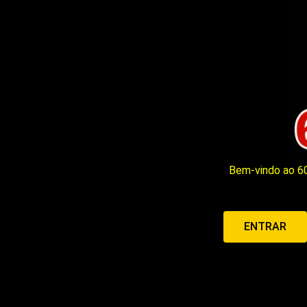
Bem-vindo ao 60
ENTRAR