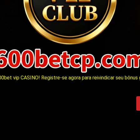
0bet vip CASINO! Registre-se agora para reivindicar seu bônus 