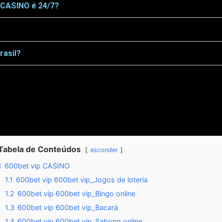
p CASINO é 24/7?
rasil?
Tabela de Conteúdos
esconder
1
600bet vip CASINO
1.1
600bet vip 600bet vip_Jogos de loteria
1.2
600bet vip 600bet vip_Bingo online
1.3
600bet vip 600bet vip_Bacará
1.4
600bet vip 600bet vip_Sabong online