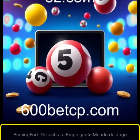
BurningFort: Descubra o Empolgante Mundo do Jogo