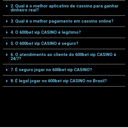
2. Qual é o melhor aplicativo de cassino para ganhar
dinheiro real?
3. Qual é o melhor pagamento em cassino online?
4. O 600bet vip CASINO é legítimo?
5. O 600bet vip CASINO é seguro?
6. O atendimento ao cliente do 600bet vip CASINO é
24/7?
7. É seguro jogar no 600bet vip CASINO?
8. É legal jogar no 600bet vip CASINO no Brasil?