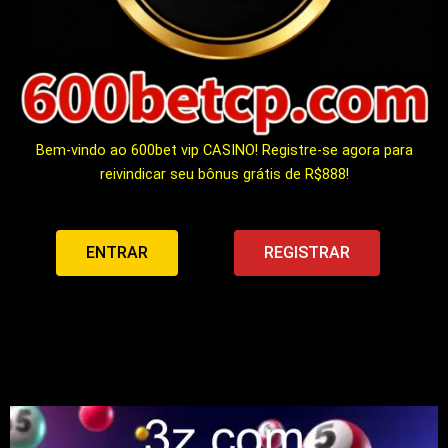
Bem-vindo ao 600bet vip CASINO! Registre-se agora para
reivindicar seu bônus grátis de R$888!
ENTRAR
REGISTRAR