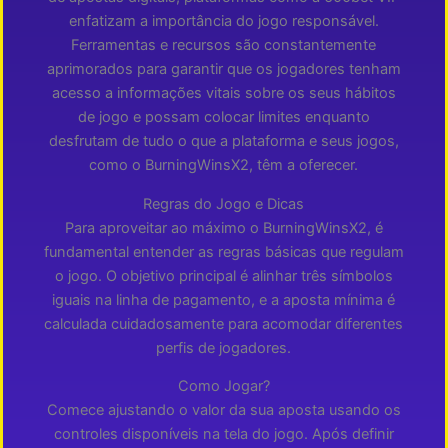
enfatizam a importância do jogo responsável.
Ferramentas e recursos são constantemente
aprimorados para garantir que os jogadores tenham
acesso a informações vitais sobre os seus hábitos
de jogo e possam colocar limites enquanto
desfrutam de tudo o que a plataforma e seus jogos,
como o BurningWinsX2, têm a oferecer.
Regras do Jogo e Dicas
Para aproveitar ao máximo o BurningWinsX2, é
fundamental entender as regras básicas que regulam
o jogo. O objetivo principal é alinhar três símbolos
iguais na linha de pagamento, e a aposta mínima é
calculada cuidadosamente para acomodar diferentes
perfis de jogadores.
Como Jogar?
Comece ajustando o valor da sua aposta usando os
controles disponíveis na tela do jogo. Após definir