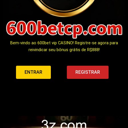
Bem-vindo ao 600bet vip CASINO! Registre-se agora para
reivindicar seu bônus grátis de R$888!
ENTRAR
REGISTRAR