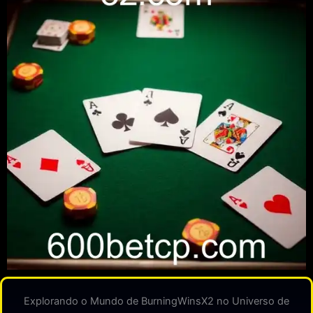
Explorando o Mundo de BurningWinsX2 no Universo de