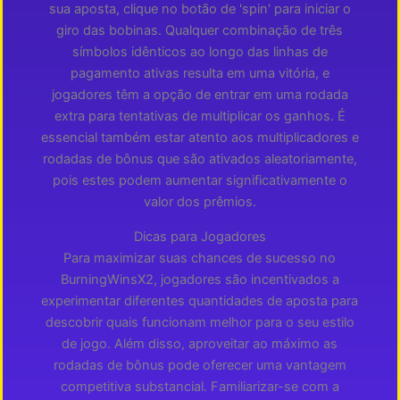
sua aposta, clique no botão de 'spin' para iniciar o
giro das bobinas. Qualquer combinação de três
símbolos idênticos ao longo das linhas de
pagamento ativas resulta em uma vitória, e
jogadores têm a opção de entrar em uma rodada
extra para tentativas de multiplicar os ganhos. É
essencial também estar atento aos multiplicadores e
rodadas de bônus que são ativados aleatoriamente,
pois estes podem aumentar significativamente o
valor dos prêmios.
Dicas para Jogadores
Para maximizar suas chances de sucesso no
BurningWinsX2, jogadores são incentivados a
experimentar diferentes quantidades de aposta para
descobrir quais funcionam melhor para o seu estilo
de jogo. Além disso, aproveitar ao máximo as
rodadas de bônus pode oferecer uma vantagem
competitiva substancial. Familiarizar-se com a