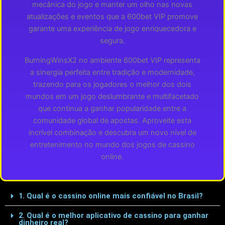
mecânica do jogo e manter um olho nas novas
atualizações e eventos que a 600bet VIP promove
garante uma experiência de jogo enriquecedora e
segura.
BurningWinsX2 no ambiente 600bet VIP representa
a sinergia perfeita entre tradição e modernidade,
trazendo para os jogadores o melhor dos dois
mundos em um jogo deslumbrante e multifacetado
que continua a ganhar popularidade entre a
comunidade global de apostas. Aproveite esta
incrível combinação e descubra um novo nível de
entretenimento no mundo dos jogos de cassino
online.
1. Qual é o cassino online mais confiável no Brasil?
2. Qual é o melhor aplicativo de cassino para ganhar
dinheiro real?