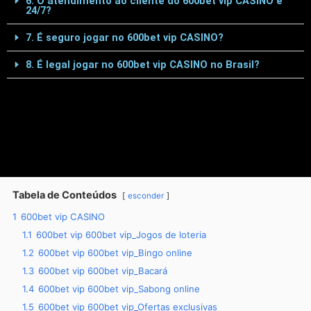
6. O atendimento ao cliente do 600bet vip CASINO é
24/7?
7. É seguro jogar no 600bet vip CASINO?
8. É legal jogar no 600bet vip CASINO no Brasil?
Tabela de Conteúdos
esconder
1
600bet vip CASINO
1.1
600bet vip 600bet vip_Jogos de loteria
1.2
600bet vip 600bet vip_Bingo online
1.3
600bet vip 600bet vip_Bacará
1.4
600bet vip 600bet vip_Sabong online
1.5
600bet vip 600bet vip_Ofertas exclusivas