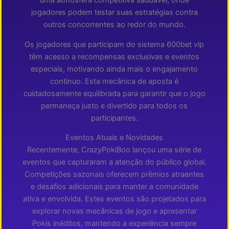
uma atmosfera competitiva saudável, onde
jogadores podem testar suas estratégias contra
outros concorrentes ao redor do mundo.
Os jogadores que participam do sistema 600bet vip
têm acesso a recompensas exclusivas e eventos
especiais, motivando ainda mais o engajamento
contínuo. Esta mecânica de aposta é
cuidadosamente equilibrada para garantir que o jogo
permaneça justo e divertido para todos os
participantes.
Eventos Atuais e Novidades
Recentemente, CrazyPokiBoo lançou uma série de
eventos que capturaram a atenção do público global.
Competições sazonais oferecem prêmios atraentes
e desafios adicionais para manter a comunidade
ativa e envolvida. Estes eventos são projetados para
explorar novas mecânicas de jogo e apresentar
Pokis inéditos, mantendo a experiência sempre