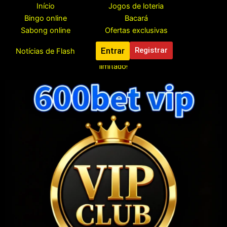
Pular
Início
Jogos de loteria
para
Bingo online
Bacará
o
Sabong online
Ofertas exclusivas
conteúdo
Entrar
Registrar
Notícias de Flash
Registre-se para reivindicar seu bônus grátis de R$888, tempo
limitado!