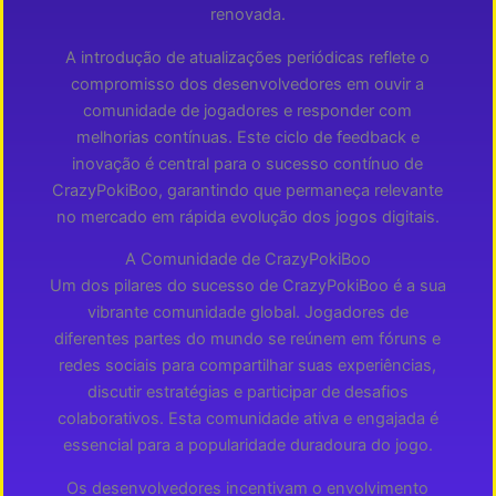
renovada.
A introdução de atualizações periódicas reflete o
compromisso dos desenvolvedores em ouvir a
comunidade de jogadores e responder com
melhorias contínuas. Este ciclo de feedback e
inovação é central para o sucesso contínuo de
CrazyPokiBoo, garantindo que permaneça relevante
no mercado em rápida evolução dos jogos digitais.
A Comunidade de CrazyPokiBoo
Um dos pilares do sucesso de CrazyPokiBoo é a sua
vibrante comunidade global. Jogadores de
diferentes partes do mundo se reúnem em fóruns e
redes sociais para compartilhar suas experiências,
discutir estratégias e participar de desafios
colaborativos. Esta comunidade ativa e engajada é
essencial para a popularidade duradoura do jogo.
Os desenvolvedores incentivam o envolvimento