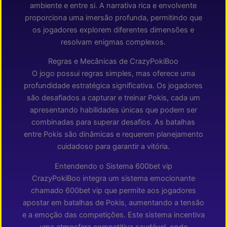
ambiente e entre si. A narrativa rica e envolvente
proporciona uma imersão profunda, permitindo que
os jogadores explorem diferentes dimensões e
resolvam enigmas complexos.
Regras e Mecânicas de CrazyPokiBoo
O jogo possui regras simples, mas oferece uma
profundidade estratégica significativa. Os jogadores
são desafiados a capturar e treinar Pokis, cada um
apresentando habilidades únicas que podem ser
combinadas para superar desafios. As batalhas
entre Pokis são dinâmicas e requerem planejamento
cuidadoso para garantir a vitória.
Entendendo o Sistema 600bet vip
CrazyPokiBoo integra um sistema emocionante
chamado 600bet vip que permite aos jogadores
apostar em batalhas de Pokis, aumentando a tensão
e a emoção das competições. Este sistema incentiva