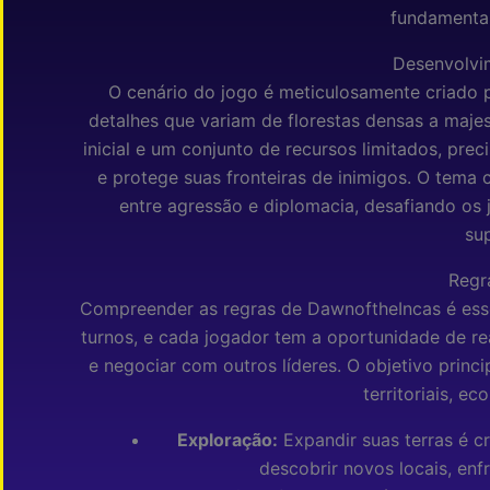
fundamentai
Desenvolvi
O cenário do jogo é meticulosamente criado pa
detalhes que variam de florestas densas a maj
inicial e um conjunto de recursos limitados, pre
e protege suas fronteiras de inimigos. O tema 
entre agressão e diplomacia, desafiando os
su
Regr
Compreender as regras de DawnoftheIncas é esse
turnos, e cada jogador tem a oportunidade de real
e negociar com outros líderes. O objetivo princ
territoriais, e
Exploração:
Expandir suas terras é c
descobrir novos locais, en