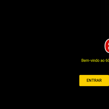
Bem-vindo ao 60
ENTRAR