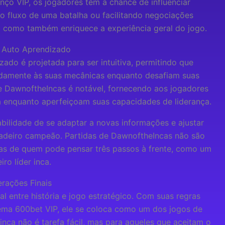
ço VIP, os jogadores têm a chance de influenciar
 o fluxo de uma batalha ou facilitando negociações
o como também enriquece a experiência geral do jogo.
 Auto Aprendizado
ado é projetada para ser intuitiva, permitindo que
idamente às suas mecânicas enquanto desafiam suas
de DawnoftheIncas é notável, fornecendo aos jogadores
nca enquanto aperfeiçoam suas capacidades de liderança.
ilidade de se adaptar a novas informações e ajustar
adeiro campeão. Partidas de DawnoftheIncas não são
s de quem pode pensar três passos à frente, como um
iro líder inca.
rações Finais
 entre história e jogo estratégico. Com suas regras
tema 600bet VIP, ele se coloca como um dos jogos de
inca não é tarefa fácil, mas para aqueles que aceitam o