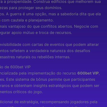
ra a prosperidade. Construa edifícios que melhorem sua
ezas para proteger seus domínios.
tos. A guerra é uma opção, mas a sabedoria dita que ela
 com cautela e planejamento.
mais vantajoso do que conflitos abertos. Negocie com
egurar apoio mútuo e troca de recursos.
evisibilidade com cartas de eventos que podem alterar
entos refletem a verdadeira natureza dos desafios
sastres naturais ou rebeliões internas.
ão de 600bet VIP
ncializada pela implementação do recurso
600bet VIP
,
es. Este sistema de bônus permite que participantes
 raros e obtenham insights estratégicos que podem ser
entos críticos do jogo.
cional de estratégia, recompensando jogadores pela