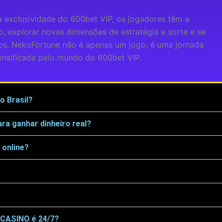
 exclusividade do 600bet VIP, os jogadores têm a
, explorar novas dimensões de estratégia e sorte e se
os. NekoFortune não é apenas um jogo, é uma jornada
tensificada pelo mundo do 600bet VIP.
no Brasil?
ara ganhar dinheiro real?
 online?
p CASINO é 24/7?