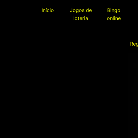
Pular
Início
Jogos de
Bingo
para
loteria
online
o
conteúdo
Reg