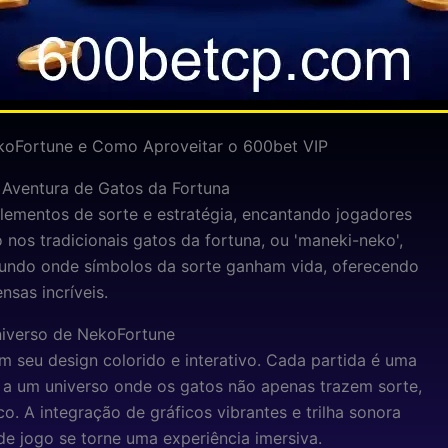
koFortune e Como Aproveitar o 600bet VIP
 Aventura de Gatos da Fortuna
ementos de sorte e estratégia, encantando jogadores
 nos tradicionais gatos da fortuna, ou 'maneki-neko',
undo onde símbolos da sorte ganham vida, oferecendo
sas incríveis.
niverso de NekoFortune
m seu design colorido e interativo. Cada partida é uma
 a um universo onde os gatos não apenas trazem sorte,
 A integração de gráficos vibrantes e trilha sonora
e jogo se torne uma experiência imersiva.