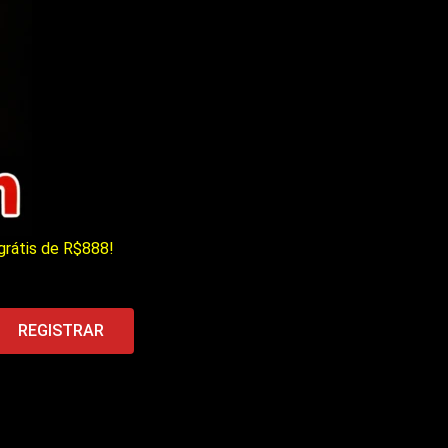
grátis de R$888!
REGISTRAR