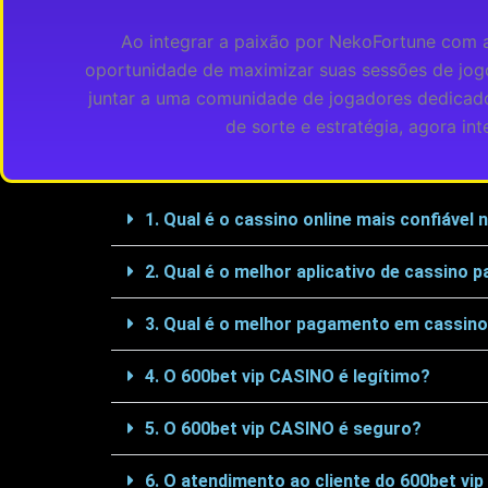
Ao integrar a paixão por NekoFortune com a
oportunidade de maximizar suas sessões de jogo
juntar a uma comunidade de jogadores dedicad
de sorte e estratégia, agora in
1. Qual é o cassino online mais confiável 
2. Qual é o melhor aplicativo de cassino p
3. Qual é o melhor pagamento em cassino
4. O 600bet vip CASINO é legítimo?
5. O 600bet vip CASINO é seguro?
6. O atendimento ao cliente do 600bet vi