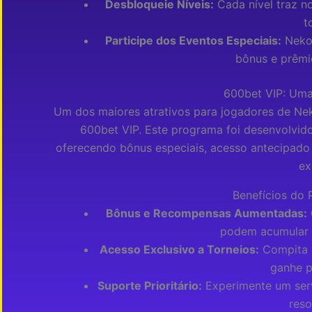
Desbloqueie Níveis:
Cada nível traz n
t
Participe dos Eventos Especiais:
NekoF
bônus e prêmio
600bet VIP: Uma
Um dos maiores atrativos para jogadores de Ne
600bet VIP. Este programa foi desenvolvid
oferecendo bônus especiais, acesso antecipado 
ex
Benefícios do
Bônus e Recompensas Aumentadas:
podem acumular 
Acesso Exclusivo a Torneios:
Compita 
ganhe p
Suporte Prioritário:
Experimente um serv
reso