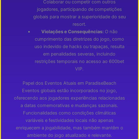
Colaborar ou competir com outros
jogadores, participando de competições
globais para mostrar a superioridade do seu
resort.
Violações e Consequências:
O não
cumprimento das diretrizes do jogo, como
uso indevido de hacks ou trapaças, resulta
em penalidades severas, incluindo
restrições temporais no acesso ao 600bet
VIP.
Papel dos Eventos Atuais em ParadiseBeach
Eventos globais estão incorporados no jogo,
oferecendo aos jogadores experiências relacionadas
a datas comemorativas e mudanças sazonais.
Funcionalidades como condições climáticas
variáveis e festividades locais não apenas
enriquecem a jogabilidade, mas também mantêm o
ambiente do jogo atualizado e relevante.