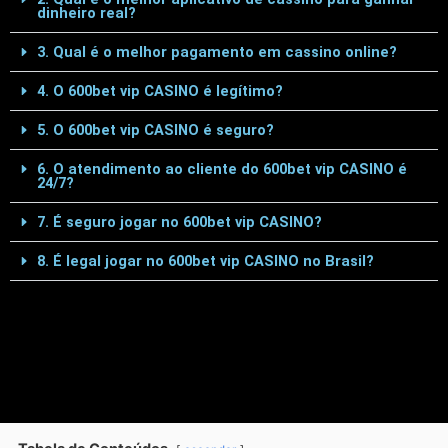
dinheiro real?
3. Qual é o melhor pagamento em cassino online?
4. O 600bet vip CASINO é legítimo?
5. O 600bet vip CASINO é seguro?
6. O atendimento ao cliente do 600bet vip CASINO é
24/7?
7. É seguro jogar no 600bet vip CASINO?
8. É legal jogar no 600bet vip CASINO no Brasil?