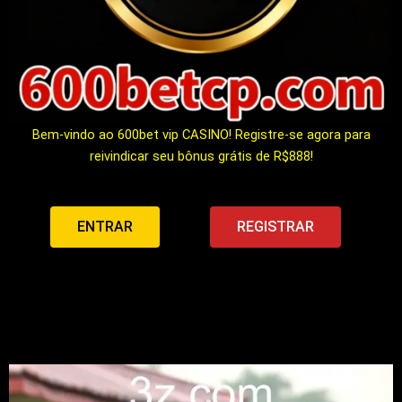
Bem-vindo ao 600bet vip CASINO! Registre-se agora para
reivindicar seu bônus grátis de R$888!
ENTRAR
REGISTRAR