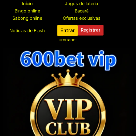
Pular
Início
Jogos de loteria
para
Bingo online
Bacará
o
Sabong online
Ofertas exclusivas
conteúdo
Entrar
Registrar
Notícias de Flash
Registre-se para reivindicar seu bônus grátis de R$888, tempo
limitado!