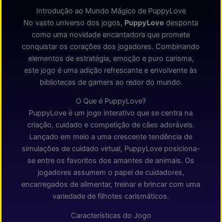
Introdução ao Mundo Mágico de PuppyLove
No vasto universo dos jogos,
PuppyLove
desponta
como uma novidade encantadora que promete
conquistar os corações dos jogadores. Combinando
elementos de estratégia, emoção e puro carisma,
este jogo é uma adição refrescante e envolvente às
bibliotecas de gamers ao redor do mundo.
O Que é PuppyLove?
PuppyLove é um jogo interativo que se centra na
criação, cuidado e competição de cães adoráveis.
Lançado em meio a uma crescente tendência de
simulações de cuidado virtual, PuppyLove posiciona-
se entre os favoritos dos amantes de animais. Os
jogadores assumem o papel de cuidadores,
encarregados de alimentar, treinar e brincar com uma
variedade de filhotes carismáticos.
Características do Jogo