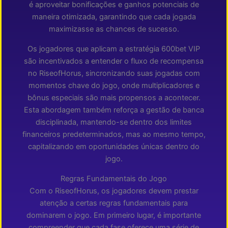
é aproveitar bonificações e ganhos potenciais de
maneira otimizada, garantindo que cada jogada
maximizasse as chances de sucesso.
Os jogadores que aplicam a estratégia 600bet VIP
são incentivados a entender o fluxo de recompensa
no RiseofHorus, sincronizando suas jogadas com
momentos chave do jogo, onde multiplicadores e
bônus especiais são mais propensos a acontecer.
Esta abordagem também reforça a gestão de banca
disciplinada, mantendo-se dentro dos limites
financeiros predeterminados, mas ao mesmo tempo,
capitalizando em oportunidades únicas dentro do
jogo.
Regras Fundamentais do Jogo
Com o RiseofHorus, os jogadores devem prestar
atenção a certas regras fundamentais para
dominarem o jogo. Em primeiro lugar, é importante
compreender que cada fase oferece uma série de