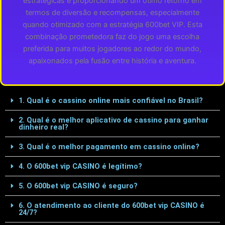
estratégicas e proporcionando um ótimo retorno em
termos de diversão e recompensas, especialmente
quando otimizado com a estratégia 600bet VIP. Esta
combinação prometedora faz do jogo uma escolha
preferida para muitos jogadores ao redor do mundo,
apaixonados pela fusão entre história e aventura.
1. Qual é o cassino online mais confiável no Brasil?
2. Qual é o melhor aplicativo de cassino para ganhar
dinheiro real?
3. Qual é o melhor pagamento em cassino online?
4. O 600bet vip CASINO é legítimo?
5. O 600bet vip CASINO é seguro?
6. O atendimento ao cliente do 600bet vip CASINO é
24/7?