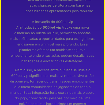
suas chances de vitória com base nas
possibilidades apresentadas pelo tabuleiro.
A Inovação do 600bet vip
A introdução do
600bet vip
trouxe uma nova
dimensão ao RuedaDeChile, permitindo apostas
mais sofisticadas e oportunidades para os jogadores
engajarem em um nível mais profundo. Essa
plataforma oferece um ambiente seguro e
emocionante onde entusiastas podem desafiar suas
habilidades e adotar novas estratégias.
Além disso, a parceria entre o RuedaDeChile e o
600bet vip significa que mais eventos ao vivo estão
disponíveis, fornecendo transmissões emocionantes
que unem comunidades de jogadores de todo o
mundo. Essa integração fortalece ainda mais o apelo
do jogo, conectando pessoas por meio de uma
paixão comum e introduzindo um aspecto