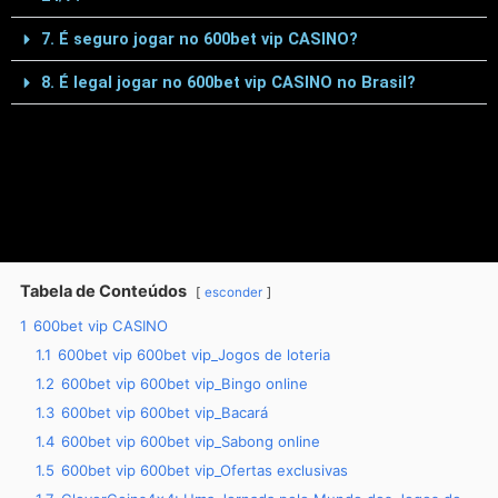
7. É seguro jogar no 600bet vip CASINO?
8. É legal jogar no 600bet vip CASINO no Brasil?
Tabela de Conteúdos
esconder
1
600bet vip CASINO
1.1
600bet vip 600bet vip_Jogos de loteria
1.2
600bet vip 600bet vip_Bingo online
1.3
600bet vip 600bet vip_Bacará
1.4
600bet vip 600bet vip_Sabong online
1.5
600bet vip 600bet vip_Ofertas exclusivas