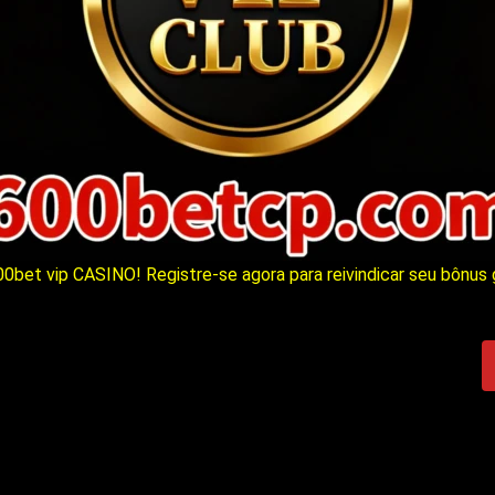
0bet vip CASINO! Registre-se agora para reivindicar seu bônus 