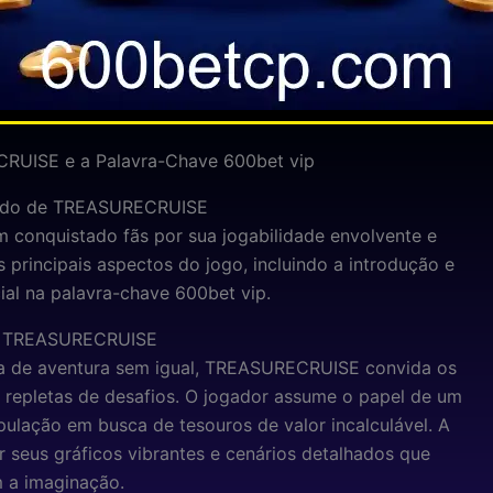
RUISE e a Palavra-Chave 600bet vip
ndo de TREASURECRUISE
conquistado fãs por sua jogabilidade envolvente e
 principais aspectos do jogo, incluindo a introdução e
ial na palavra-chave 600bet vip.
a TREASURECRUISE
ia de aventura sem igual, TREASURECRUISE convida os
repletas de desafios. O jogador assume o papel de um
ulação em busca de tesouros de valor incalculável. A
 seus gráficos vibrantes e cenários detalhados que
 a imaginação.