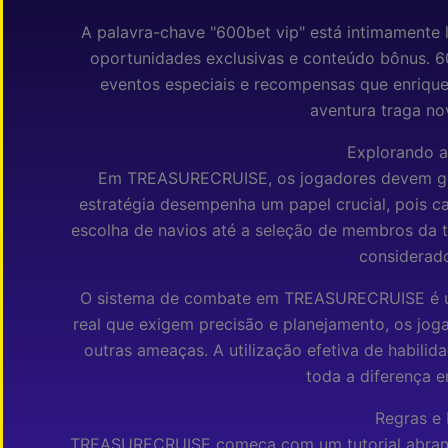
A palavra-chave "600bet vip" está intimament
oportunidades exclusivas e conteúdo bônus. 6
eventos especiais e recompensas que enrique
aventura traga no
Explorando 
Em TREASURECRUISE, os jogadores devem gere
estratégia desempenha um papel crucial, pois c
escolha de navios até a seleção de membros da tr
considerad
O sistema de combate em TREASURECRUISE é u
real que exigem precisão e planejamento, os jog
outras ameaças. A utilização efetiva de habilid
toda a diferença en
Regras e
TREASURECRUISE começa com um tutorial abrange