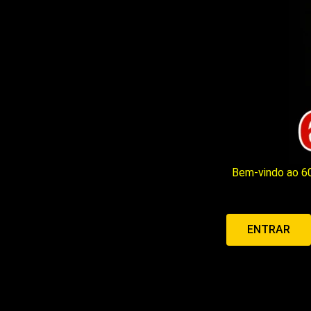
Bem-vindo ao 60
ENTRAR