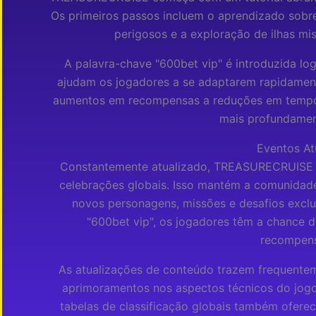
Os primeiros passos incluem o aprendizado sobr
perigosos e a exploração de ilhas mi
A palavra-chave "600bet vip" é introduzida log
ajudam os jogadores a se adaptarem rapidament
aumentos em recompensas a reduções em tempos
mais profundament
Eventos At
Constantemente atualizado, TREASURECRUISE a
celebrações globais. Isso mantém a comunidade
novos personagens, missões e desafios exclu
"600bet vip", os jogadores têm a chance d
recompens
As atualizações de conteúdo trazem frequenteme
aprimoramentos nos aspectos técnicos do jogo
tabelas de classificação globais também ofer