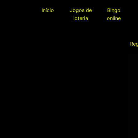
Pular
Início
Jogos de
Bingo
para
loteria
online
o
conteúdo
Reg