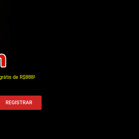
grátis de R$888!
REGISTRAR