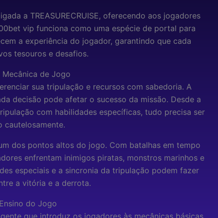
e ligada a TREASURECRUISE, oferecendo aos jogadores
00bet vip funciona como uma espécie de portal para
cem a experiência do jogador, garantindo que cada
vos tesouros e desafios.
a Mecânica de Jogo
nciar sua tripulação e recursos com sabedoria. A
ada decisão pode afetar o sucesso da missão. Desde a
ipulação com habilidades específicas, tudo precisa ser
o cautelosamente.
m dos pontos altos do jogo. Com batalhas em tempo
adores enfrentam inimigos piratas, monstros marinhos e
ades especiais e a sincronia da tripulação podem fazer
tre a vitória e a derrota.
 Ensino do Jogo
nte que introduz os jogadores às mecânicas básicas.