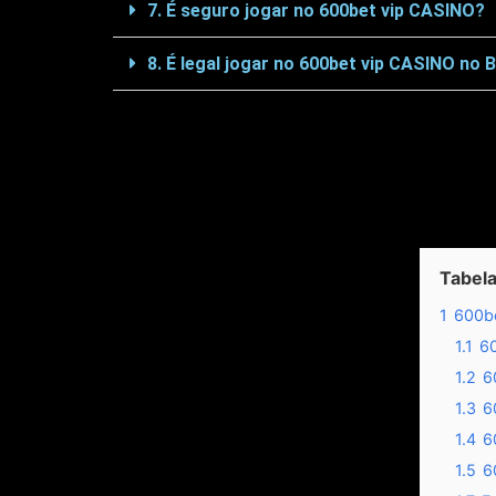
7. É seguro jogar no 600bet vip CASINO?
8. É legal jogar no 600bet vip CASINO no B
Tabel
1
600b
1.1
60
1.2
6
1.3
6
1.4
6
1.5
6