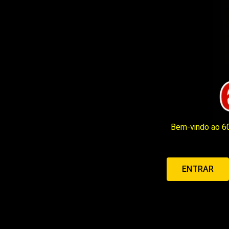
Bem-vindo ao 60
ENTRAR