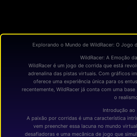
Explorando o Mundo de WildRacer: O Jogo d
WildRacer: A Emoção da
WildRacer é um jogo de corrida que está rev
adrenalina das pistas virtuais. Com gráficos i
oferece uma experiência única para os entu
recentemente, WildRacer já conta com uma base 
o realism
Introdução ao
A paixão por corridas é uma característica int
vem preencher essa lacuna no mundo virtual,
desafiadoras e uma mecânica de jogo que simula