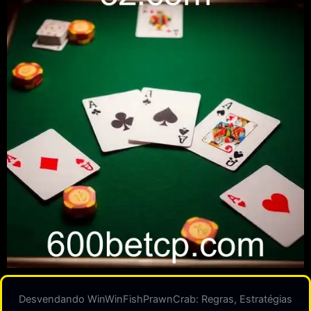
Desvendando WinWinFishPrawnCrab: Regras, Estratégias