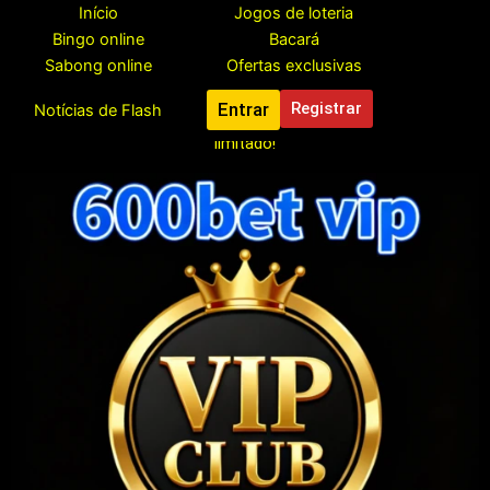
Pular
Início
Jogos de loteria
para
Bingo online
Bacará
o
Sabong online
Ofertas exclusivas
conteúdo
Entrar
Registrar
Notícias de Flash
Registre-se para reivindicar seu bônus grátis de R$888, tempo
limitado!